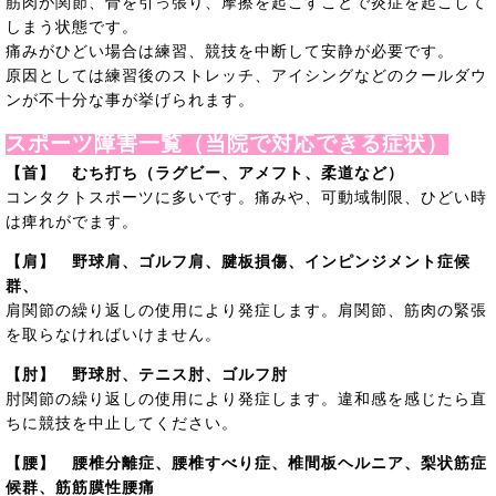
筋肉が関節、骨を引っ張り、摩擦を起こすことで炎症を起こして
しまう状態です。
痛みがひどい場合は練習、競技を中断して安静が必要です。
原因としては練習後のストレッチ、アイシングなどのクールダウ
ンが不十分な事が挙げられます。
スポーツ障害一覧（当院で対応できる症状）
【首】 むち打ち（ラグビー、アメフト、柔道など）
コンタクトスポーツに多いです。痛みや、可動域制限、ひどい時
は痺れがでます。
【肩】 野球肩、ゴルフ肩、腱板損傷、インピンジメント症候
群、
肩関節の繰り返しの使用により発症します。肩関節、筋肉の緊張
を取らなければいけません。
【肘】 野球肘、テニス肘、ゴルフ肘
肘関節の繰り返しの使用により発症します。違和感を感じたら直
ちに競技を中止してください。
【腰】 腰椎分離症、腰椎すべり症、椎間板ヘルニア、梨状筋症
候群、筋筋膜性腰痛