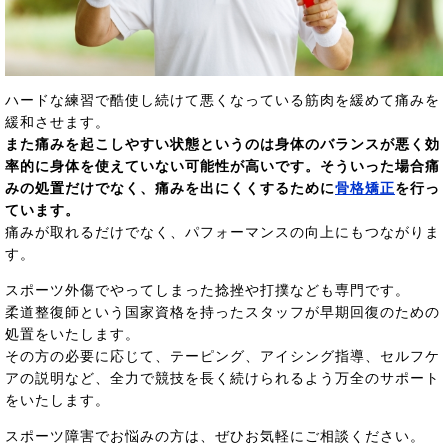
ハードな練習で酷使し続けて悪くなっている筋肉を緩めて痛みを
緩和させます。
また痛みを起こしやすい状態というのは身体のバランスが悪く効
率的に身体を使えていない可能性が高いです。そういった場合痛
みの処置だけでなく、痛みを出にくくするために
骨格矯正
を行っ
ています。
痛みが取れるだけでなく、パフォーマンスの向上にもつながりま
す。
スポーツ外傷でやってしまった捻挫や打撲なども専門です。
柔道整復師という国家資格を持ったスタッフが早期回復のための
処置をいたします。
その方の必要に応じて、テーピング、アイシング指導、セルフケ
アの説明など、全力で競技を長く続けられるよう万全のサポート
をいたします。
スポーツ障害でお悩みの方は、ぜひお気軽にご相談ください。