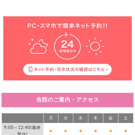
当院のご案内・アクセス
月
火
水
木
金
土
9:00～12:40(最終
●
●
●
●
●
●
受付)