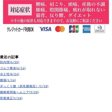
最近の記事
肘内障(6/30)
ゴルフ整体(6/16)
冷え性(8/24)
腰痛(1/16)
ぎっくり腰（急性腰痛症）(1/18)
腰椎椎間板ヘルニア(5/20)
骨盤矯正(1/18)