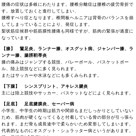
腰痛の症状は多岐にわたります。腰椎分離症は腰椎の疲労骨折で
す。放置しておくと進行してしまい、
腰椎すべり症となります。椎間板ヘルニアは背骨のバランスを崩
してしまっていることにより、発症します。
梨状筋症候群や筋筋膜性腰痛も同様ですが、筋肉の緊張が過度に
なっています。
【膝】 鵞足炎、ランナー膝、オスグット病、ジャンパー膝、ラ
ンナー膝、腸脛靭帯炎
膝の痛みはジャンプする競技、バレーボール、バスケットボー
ル、陸上競技などに多く見られます。
またはサッカーや水泳などにも多くみられます。
【下腿】 シンスプリント、アキレス腱炎
主には陸上競技やサッカー、バスケットなどによく見られます。
【足底】 足底腱膜炎、セーバー病
小学生、中学生の時期は筋力や関節もまだしっかりとしていない
ため、筋肉が硬くなってくると付着している骨の部分が引っ張ら
れます。まだ骨も成長途中で柔らかいため変形してしまいます。
代表的なものにオスグット・シュラッター病というがあります。