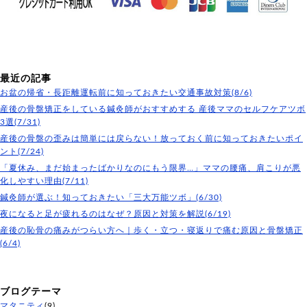
最近の記事
お盆の帰省・長距離運転前に知っておきたい交通事故対策(8/6)
産後の骨盤矯正をしている鍼灸師がおすすめする 産後ママのセルフケアツボ
3選(7/31)
産後の骨盤の歪みは簡単には戻らない！放っておく前に知っておきたいポイ
ント(7/24)
「夏休み、まだ始まったばかりなのにもう限界…」ママの腰痛、肩こりが悪
化しやすい理由(7/11)
鍼灸師が選ぶ！知っておきたい「三大万能ツボ」(6/30)
夜になると足が疲れるのはなぜ？原因と対策を解説(6/19)
産後の恥骨の痛みがつらい方へ｜歩く・立つ・寝返りで痛む原因と骨盤矯正
(6/4)
ブログテーマ
マタニティ
(9)