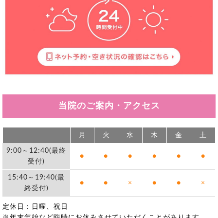
当院のご案内・アクセス
月
火
水
木
金
土
9:00～12:40(最終
●
●
●
●
●
●
受付)
15:40～19:40(最
●
●
×
●
●
×
終受付)
定休日：日曜、祝日
※年末年始など臨時にお休みさせていただくことがあります。