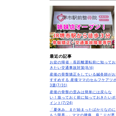
最近の記事
お盆の帰省・長距離運転前に知ってお
きたい交通事故対策(8/6)
産後の骨盤矯正をしている鍼灸師がお
すすめする 産後ママのセルフケアツ
3選(7/31)
産後の骨盤の歪みは簡単には戻らな
い！放っておく前に知っておきたいポ
イント(7/24)
「夏休み、まだ始まったばかりなのに
もう限界…」ママの腰痛、肩こりが悪