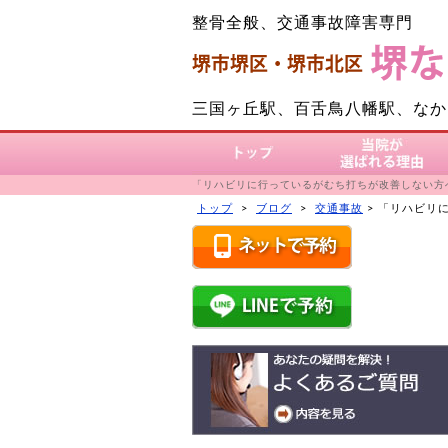
整骨全般、交通事故障害専門
三国ヶ丘駅、百舌鳥八幡駅、なか
トップ
当院が選ばれる理由
「リハビリに行っているがむち打ちが改善しない方
トップ
>
ブログ
>
交通事故
>
「リハビリ