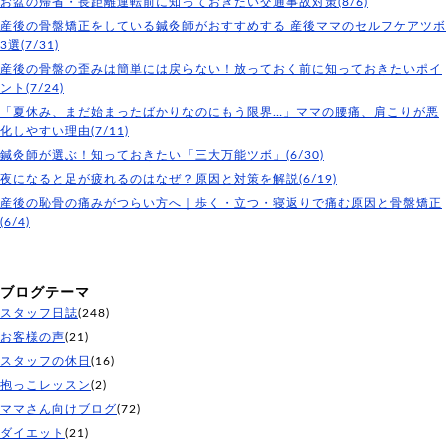
お盆の帰省・長距離運転前に知っておきたい交通事故対策(8/6)
産後の骨盤矯正をしている鍼灸師がおすすめする 産後ママのセルフケアツボ
3選(7/31)
産後の骨盤の歪みは簡単には戻らない！放っておく前に知っておきたいポイ
ント(7/24)
「夏休み、まだ始まったばかりなのにもう限界…」ママの腰痛、肩こりが悪
化しやすい理由(7/11)
鍼灸師が選ぶ！知っておきたい「三大万能ツボ」(6/30)
夜になると足が疲れるのはなぜ？原因と対策を解説(6/19)
産後の恥骨の痛みがつらい方へ｜歩く・立つ・寝返りで痛む原因と骨盤矯正
(6/4)
ブログテーマ
スタッフ日誌
(248)
お客様の声
(21)
スタッフの休日
(16)
抱っこレッスン
(2)
ママさん向けブログ
(72)
ダイエット
(21)