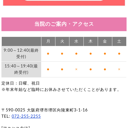
当院のご案内・アクセス
月
火
水
木
金
土
9:00～12:40(最終
●
●
●
●
●
●
受付)
15:40～19:40(最
●
●
×
●
●
×
終受付)
定休日：日曜、祝日
※年末年始など臨時にお休みさせていただくことがあります。
〒590-0025 大阪府堺市堺区向陵東町3-1-16
TEL:
072-255-2255