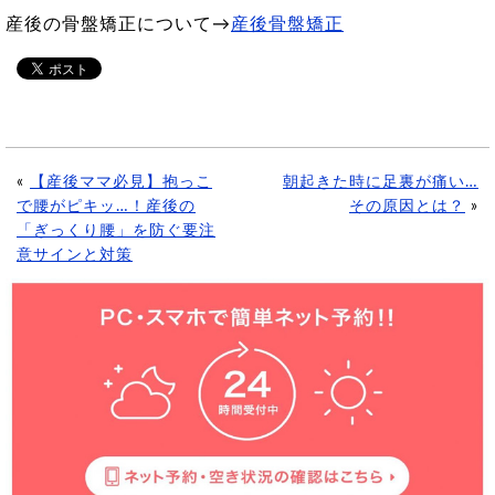
産後の骨盤矯正について→
産後骨盤矯正
«
【産後ママ必見】抱っこ
朝起きた時に足裏が痛い…
で腰がピキッ…！産後の
その原因とは？
»
「ぎっくり腰」を防ぐ要注
意サインと対策