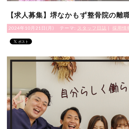
【求人募集】堺なかもず整骨院の離
2024年10月21日(月)
テーマ:
スタッフ日誌
|
採用情