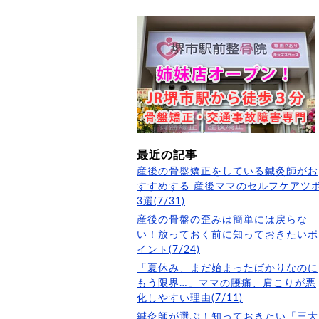
最近の記事
産後の骨盤矯正をしている鍼灸師がお
すすめする 産後ママのセルフケアツ
3選(7/31)
産後の骨盤の歪みは簡単には戻らな
い！放っておく前に知っておきたいポ
イント(7/24)
「夏休み、まだ始まったばかりなのに
もう限界…」ママの腰痛、肩こりが悪
化しやすい理由(7/11)
鍼灸師が選ぶ！知っておきたい「三大