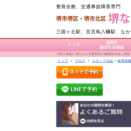
整骨全般、交通事故障害専門
三国ヶ丘駅、百舌鳥八幡駅、なか
トップ
当院が選ばれる理由
【求人募集】堺なかもず整骨院の離職率が低い理由
トップ
>
ブログ
>
スタッフ日誌
>
採用情