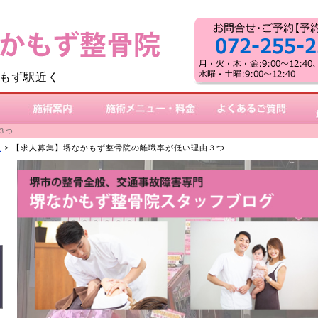
もず駅近く
施術案内
施術メニュー・料金
よくあるご質問
３つ
報
>
【求人募集】堺なかもず整骨院の離職率が低い理由３つ