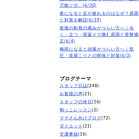
万能ツボ」(6/30)
夜になると足が疲れるのはなぜ？原因
と対策を解説(6/19)
産後の恥骨の痛みがつらい方へ｜歩
く・立つ・寝返りで痛む原因と骨盤矯
正(6/4)
梅雨になると頭痛がつらい方へ｜気
圧・首肩こりとの関係と対策(6/3)
ブログテーマ
スタッフ日誌
(248)
お客様の声
(21)
スタッフの休日
(16)
抱っこレッスン
(2)
ママさん向けブログ
(72)
ダイエット
(21)
交通事故
(16)