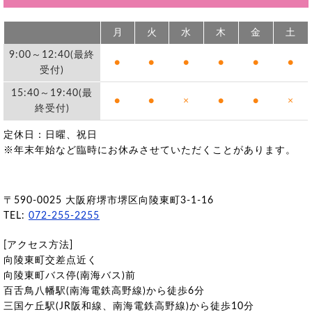
月
火
水
木
金
土
9:00～12:40(最終
●
●
●
●
●
●
受付)
15:40～19:40(最
●
●
×
●
●
×
終受付)
定休日：日曜、祝日
※年末年始など臨時にお休みさせていただくことがあります。
〒590-0025 大阪府堺市堺区向陵東町3-1-16
TEL:
072-255-2255
[アクセス方法]
向陵東町交差点近く
向陵東町バス停(南海バス)前
百舌鳥八幡駅(南海電鉄高野線)から徒歩6分
三国ケ丘駅(JR阪和線、南海電鉄高野線)から徒歩10分