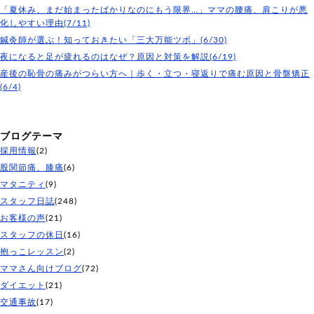
「夏休み、まだ始まったばかりなのにもう限界…」ママの腰痛、肩こりが悪
化しやすい理由(7/11)
鍼灸師が選ぶ！知っておきたい「三大万能ツボ」(6/30)
夜になると足が疲れるのはなぜ？原因と対策を解説(6/19)
産後の恥骨の痛みがつらい方へ｜歩く・立つ・寝返りで痛む原因と骨盤矯正
(6/4)
ブログテーマ
採用情報
(2)
股関節痛、膝痛
(6)
マタニティ
(9)
スタッフ日誌
(248)
お客様の声
(21)
スタッフの休日
(16)
抱っこレッスン
(2)
ママさん向けブログ
(72)
ダイエット
(21)
交通事故
(17)