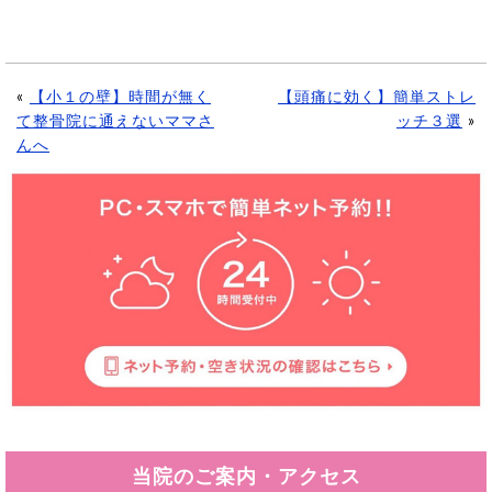
«
【小１の壁】時間が無く
【頭痛に効く】簡単ストレ
て整骨院に通えないママさ
ッチ３選
»
んへ
当院のご案内・アクセス